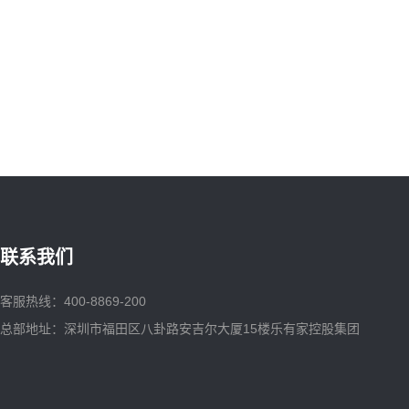
联系我们
客服热线：400-8869-200
总部地址：深圳市福田区八卦路安吉尔大厦15楼乐有家控股集团