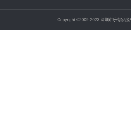
Copyright ©2009-2023 深圳市乐有家房产交